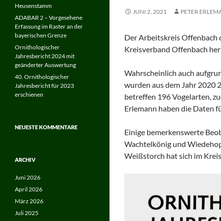
Heusenstamm
JUNI 2, 2021
PETER ERLEM
ADABAR 2 – Vorgesehene
Erfassung im Raster an der
bayerischen Grenze
Der Arbeitskreis Offenbach 
Ornithologischer
Kreisverband Offenbach he
Jahresbericht 2024 mit
geänderter Auswertung
Wahrscheinlich auch aufgru
40. Ornithologischer
wurden aus dem Jahr 2020 2
Jahresbericht für 2023
erschienen
betreffen 196 Vogelarten, z
Erlemann haben die Daten f
NEUESTE KOMMENTARE
Einige bemerkenswerte Beoba
Wachtelkönig und Wiedehopf
Weißstorch hat sich im Kreis
ARCHIV
Juni 2026
April 2026
März 2026
Juli 2025