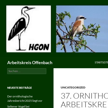
ZUM INHA
Suchen
Arbeitskreis Offenbach
STARTSEIT
Suchen
nach:
UNCATEGORIZED
NEUESTE BEITRÄGE
37. ORNITH
Der ornithologische
Jahresbericht 2025 liegt vor
ARBEITSKRE
Seltener Vogel bei