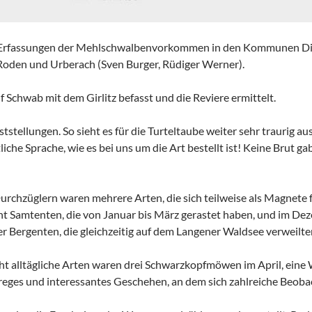
lten Erfassungen der Mehlschwalbenvorkommen in den Kommunen
-Roden und Urberach (Sven Burger, Rüdiger Werner).
f Schwab mit dem Girlitz befasst und die Reviere ermittelt.
tstellungen. So sieht es für die Turteltaube weiter sehr traurig a
iche Sprache, wie es bei uns um die Art bestellt ist! Keine Brut g
rchzüglern waren mehrere Arten, die sich teilweise als Magnete 
t Samtenten, die von Januar bis März gerastet haben, und im Deze
r Bergenten, die gleichzeitig auf dem Langener Waldsee verweilte
cht alltägliche Arten waren drei Schwarzkopfmöwen im April, eine
 reges und interessantes Geschehen, an dem sich zahlreiche Beoba