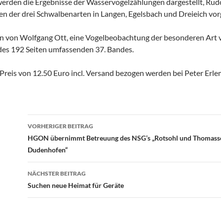
den die Ergebnisse der Wasservogelzählungen dargestellt, Rudo
en der drei Schwalbenarten in Langen, Egelsbach und Dreieich 
n von Wolfgang Ott, eine Vogelbeobachtung der besonderen Art v
 des 192 Seiten umfassenden 37. Bandes.
Preis von 12.50 Euro incl. Versand bezogen werden bei Peter Er
Beitrags-
VORHERIGER BEITRAG
Navigation
HGON übernimmt Betreuung des NSG’s „Rotsohl und Thomass
Dudenhofen“
NÄCHSTER BEITRAG
Suchen neue Heimat für Geräte