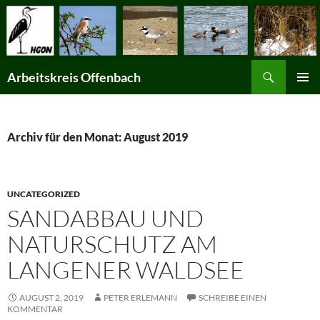
Suchen
Arbeitskreis Offenbach
ZUM
PRIMÄR
INHALT
MENÜ
SPRINGEN
Archiv für den Monat: August 2019
UNCATEGORIZED
SANDABBAU UND
NATURSCHUTZ AM
LANGENER WALDSEE
AUGUST 2, 2019
PETER ERLEMANN
SCHREIBE EINEN
KOMMENTAR