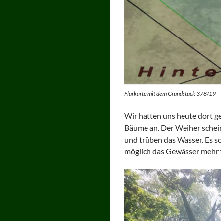
Flurkarte mit dem Grundstück 378/19
Wir hatten uns heute dort get
Bäume an. Der Weiher scheint
und trüben das Wasser. Es so
möglich das Gewässer mehr f