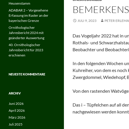
Heusenstamm
BEMERKENS
ADABAR 2 – Vorgesehene
Erfassung im Raster an der
bayerischen Grenze
JULI 9, 2023
PETER ERLEM
Ornithologischer
Jahresbericht 2024 mit
Das Vogeljahr 2022 hat in u
geänderter Auswertung
Rothals- und Schwarzhalstau
40. Ornithologischer
Beobachter und Beobachterin
Jahresbericht für 2023
erschienen
In den folgenden Wochen un
Kuhreiher, von dem es noch k
NEUESTE KOMMENTARE
Zwergdommel, Wiedehopf, B
Von den rastenden Watvögeln
ARCHIV
Juni 2026
Das i – Tüpfelchen auf all d
April 2026
nachgewiesen werden konnt
März 2026
Juli 2025