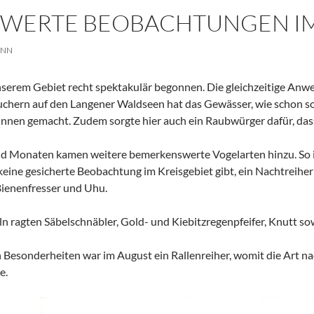
WERTE BEOBACHTUNGEN IM 
ANN
nserem Gebiet recht spektakulär begonnen. Die gleichzeitige An
chern auf den Langener Waldseen hat das Gewässer, wie schon so 
nen gemacht. Zudem sorgte hier auch ein Raubwürger dafür, dass
d Monaten kamen weitere bemerkenswerte Vogelarten hinzu. So im
eine gesicherte Beobachtung im Kreisgebiet gibt, ein Nachtreiher
ienenfresser und Uhu.
 ragten Säbelschnäbler, Gold- und Kiebitzregenpfeifer, Knutt s
en Besonderheiten war im August ein Rallenreiher, womit die Art 
e.