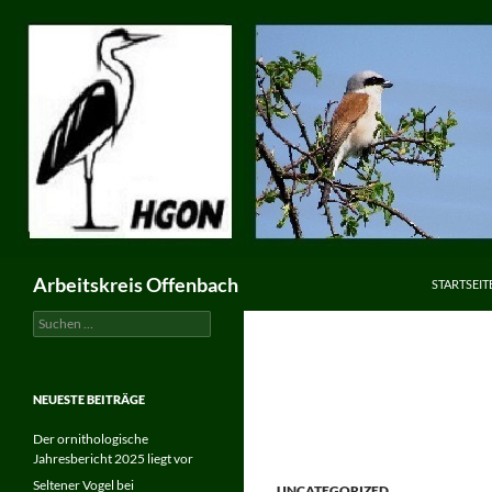
ZUM INHA
Suchen
Arbeitskreis Offenbach
STARTSEIT
Suchen
nach:
NEUESTE BEITRÄGE
Der ornithologische
Jahresbericht 2025 liegt vor
Seltener Vogel bei
UNCATEGORIZED