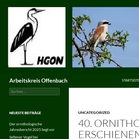
ZUM INHA
Suchen
Arbeitskreis Offenbach
STARTSEIT
Suchen
nach:
UNCATEGORIZED
NEUESTE BEITRÄGE
40. ORNITH
Der ornithologische
Jahresbericht 2025 liegt vor
ERSCHIENE
Seltener Vogel bei