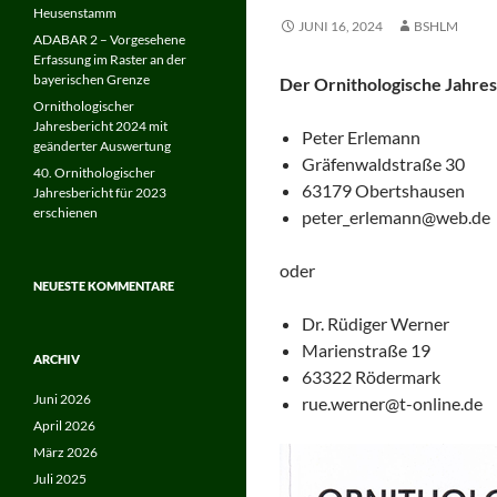
Heusenstamm
JUNI 16, 2024
BSHLM
ADABAR 2 – Vorgesehene
Erfassung im Raster an der
bayerischen Grenze
Der Ornithologische Jahresb
Ornithologischer
Jahresbericht 2024 mit
Peter Erlemann
geänderter Auswertung
Gräfenwaldstraße 30
40. Ornithologischer
63179 Obertshausen
Jahresbericht für 2023
erschienen
peter_erlemann@web.de
oder
NEUESTE KOMMENTARE
Dr. Rüdiger Werner
Marienstraße 19
ARCHIV
63322 Rödermark
Juni 2026
rue.werner@t-online.de
April 2026
März 2026
Juli 2025