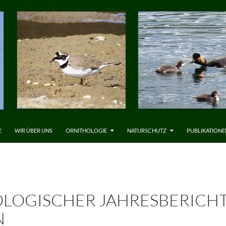
LT SPRINGEN
E
WIR ÜBER UNS
ORNITHOLOGIE
NATURSCHUTZ
PUBLIKATIONE
OLOGISCHER JAHRESBERICHT
N