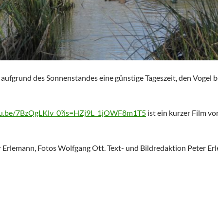
t aufgrund des Sonnenstandes eine günstige Tageszeit, den Vogel
utu.be/7BzQgLKlv_0?is=HZj9L_1jOWF8m1T5
ist ein kurzer Film 
 Erlemann, Fotos Wolfgang Ott. Text- und Bildredaktion Peter E