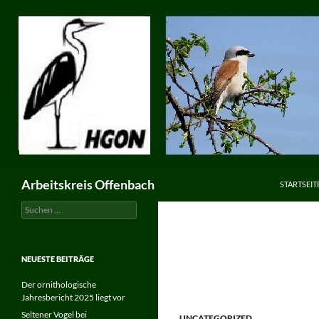
ZUM INHA
Suchen
Arbeitskreis Offenbach
STARTSEIT
Suchen
nach:
NEUESTE BEITRÄGE
Der ornithologische
Jahresbericht 2025 liegt vor
Seltener Vogel bei
UNCATEGORIZED