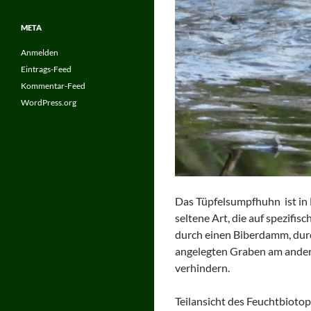
META
Anmelden
Eintrags-Feed
Kommentar-Feed
WordPress.org
Das Tüpfelsumpfhuhn ist in H
seltene Art, die auf spezifi
durch einen Biberdamm, durch
angelegten Graben am ander
verhindern.
Teilansicht des Feuchtbioto