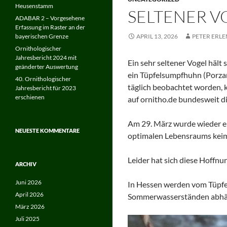
Heusenstamm
SELTENER V
ADABAR 2 – Vorgesehene
Erfassung im Raster an der
bayerischen Grenze
APRIL 13, 2026
PETER ERL
Ornithologischer
Jahresbericht 2024 mit
Ein sehr seltener Vogel häl
geänderter Auswertung
ein Tüpfelsumpfhuhn (Porzana
40. Ornithologischer
täglich beobachtet worden,
Jahresbericht für 2023
erschienen
auf ornitho.de bundesweit di
Am 29. März wurde wieder ei
NEUESTE KOMMENTARE
optimalen Lebensraums keimt
Leider hat sich diese Hoffnung
ARCHIV
Juni 2026
In Hessen werden vom Tüpfe
April 2026
Sommerwasserständen abhä
März 2026
Juli 2025