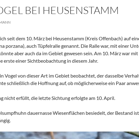
OGEL BEI HEUSENSTAMM
EMANN
t sich seit dem 10. März bei Heusenstamm (Kreis Offenbach) auf 
 porzana), auch Tüpfelralle genannt. Die Ralle war, mit einer Un
 könnte aber auch da im Gebiet gewesen sein. Am 10. März war 
e erste einer Sichtbeobachtung in diesem Jahr.
n Vogel von dieser Art im Gebiet beobachtet, der dasselbe Verhal
e schließlich die Hoffnung auf, ob möglicherweise ein Paar anwes
 nicht erfüllt, die letzte Sichtung erfolgte am 10. April.
lsumpfhuhn dauernasse Wiesenflächen besiedelt, der Bestand ist
ngig.