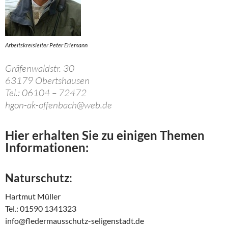
Arbeitskreisleiter Peter Erlemann
Gräfenwaldstr. 30
63179 Obertshausen
Tel.: 06104 – 72472
hgon-ak-offenbach@web.de
Hier erhalten Sie zu einigen Themen
Informationen:
Naturschutz:
Hartmut Müller
Tel.: 01590 1341323
info@fledermausschutz-seligenstadt.de