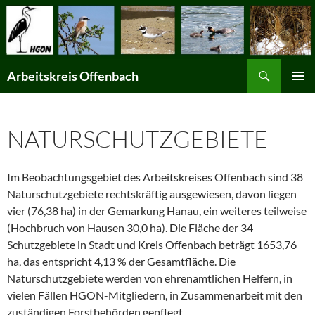
Suchen
Arbeitskreis Offenbach
ZUM
PRIMÄR
INHALT
MENÜ
SPRINGEN
NATURSCHUTZGEBIETE
Im Beobachtungsgebiet des Arbeitskreises Offenbach sind 38
Naturschutzgebiete rechtskräftig ausgewiesen, davon liegen
vier (76,38 ha) in der Gemarkung Hanau, ein weiteres teilweise
(Hochbruch von Hausen 30,0 ha). Die Fläche der 34
Schutzgebiete in Stadt und Kreis Offenbach beträgt 1653,76
ha, das entspricht 4,13 % der Gesamtfläche. Die
Naturschutzgebiete werden von ehrenamtlichen Helfern, in
vielen Fällen HGON-Mitgliedern, in Zusammenarbeit mit den
zuständigen Forstbehörden gepflegt.