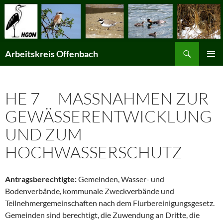
Suchen
Arbeitskreis Offenbach
ZUM
PRIMÄR
INHALT
MENÜ
SPRINGEN
HE 7 MASSNAHMEN ZUR G
EWÄSSERENTWICKLUNG U
ND ZUM H
OCHWASSERSCHUTZ
Antragsberechtigte:
Gemeinden, Wasser- und
Bodenverbände, kommunale Zweckverbände und
Teilnehmergemeinschaften nach dem Flurbereinigungsgesetz.
Gemeinden sind berechtigt, die Zuwendung an Dritte, die