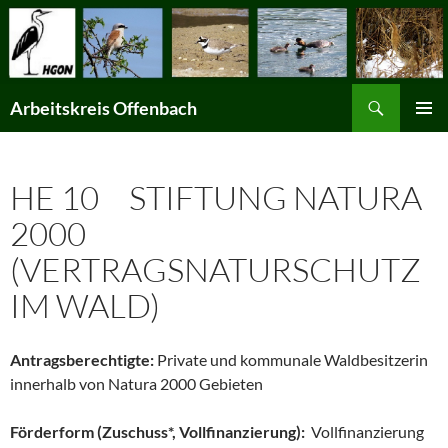
Suchen
Arbeitskreis Offenbach
ZUM
PRIMÄR
INHALT
MENÜ
SPRINGEN
HE 10 STIFTUNG NATURA
2000
(VERTRAGSNATURSCHUTZ
IM WALD)
Antragsberechtigte:
Private und kommunale Waldbesitzerin
innerhalb von Natura 2000 Gebieten
Förderform (Zuschuss*, Vollfinanzierung):
Vollfinanzierung