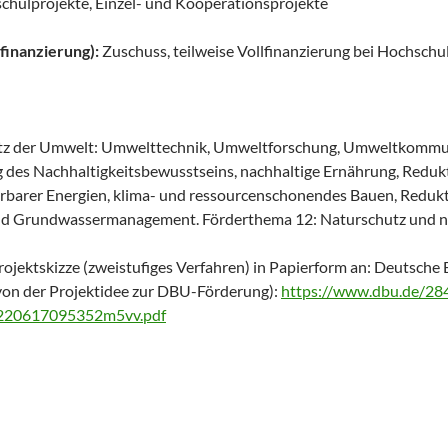
ulprojekte, Einzel- und Kooperationsprojekte
finanzierung):
Zuschuss, teilweise Vollfinanzierung bei Hochschu
tz der Umwelt: Umwelttechnik, Umweltforschung, Umweltkommunik
g des Nachhaltigkeitsbewusstseins, nachhaltige Ernährung, Redu
barer Energien, klima- und ressourcenschonendes Bauen, Reduktio
und Grundwassermanagement. Förderthema 12: Naturschutz und n
ojektskizze (zweistufiges Verfahren) in Papierform an: Deutsch
von der Projektidee zur DBU-Förderung):
https://www.dbu.de/28
/220617095352m5vv.pdf