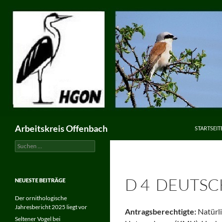
ZUM INHA
Suchen
Arbeitskreis Offenbach
STARTSEIT
Suchen
nach:
D 4 DEUTSC
NEUESTE BEITRÄGE
Der ornithologische
Jahresbericht 2025 liegt vor
Antragsberechtigte:
Natürli
Seltener Vogel bei