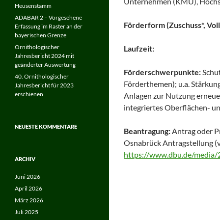
Unternehmen (KMU), Hochsch
Heusenstamm
ADABAR 2 – Vorgesehene
Förderform (Zuschuss*, Voll
Erfassung im Raster an der
bayerischen Grenze
Ornithologischer
Laufzeit:
Jahresbericht 2024 mit
geänderter Auswertung
Förderschwerpunkte:
Schu
40. Ornithologischer
Förderthemen); u.a. Stärkun
Jahresbericht für 2023
erschienen
Anlagen zur Nutzung erneuer
integriertes Oberflächen- 
NEUESTE KOMMENTARE
Beantragung:
Antrag oder Pr
Osnabrück Antragstellung (
https://www.dbu.de/media
ARCHIV
Juni 2026
April 2026
März 2026
Juli 2025