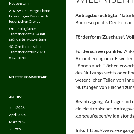
Heusenstamm
ADABAR 2 – Vorgesehene
Antragsberechtigte:
Natürl
Erfassung im Raster an der
bayerischen Grenze
Bundesrepublik Deutschlan
Ornithologischer
Jahresbericht 2024 mit
Förderform (Zuschuss*, Voll
geänderter Auswertung
40. Ornithologischer
Förderschwerpunkte:
Anka
Jahresbericht für 2023
erschienen
Arrondierung oder Erweiteru
können auch Flächen erworbe
des Nutzungsrechts oder fin
NEUESTE KOMMENTARE
wesentlichen Teilen von ihne
Nutzungen von Flächen zur 
ARCHIV
Beantragung:
Anträge sind e
Juni 2026
ein elektronisches Antragsv
April 2026
g.org/aufgaben/wildnisfonds/
März 2026
Juli 2025
Info:
https://www.z-u-g.org