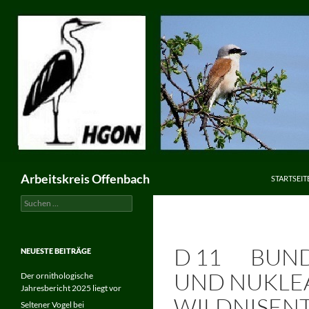
ZUM INHA
Suchen
Arbeitskreis Offenbach
STARTSEIT
Suchen
nach:
D 11 BUND
NEUESTE BEITRÄGE
UND NUKLEA
Der ornithologische
Jahresbericht 2025 liegt vor
WILDNISEN
Seltener Vogel bei