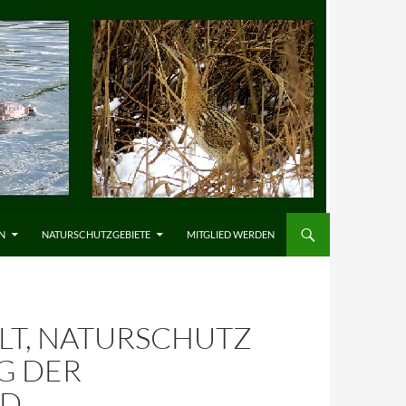
N
NATURSCHUTZGEBIETE
MITGLIED WERDEN
T, NATURSCHUTZ
G DER
ND